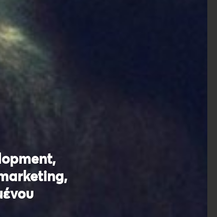
lopment,
marketing,
μένου