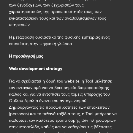
των ξενοδοχείων, των ξεχωριστών τους
χαρακτηριστικών, της προσωπικότητάς τους, των
εγκαταστάσεών τους και των αναβαθμισμένων τους
υπηρεσιών.
Η μετάφραση ουσιαστικά της φυσικής εμπειρίας ενός
επισκέπτη στην ψηφιακή γλώσσα.
Η
προσέγγισή
μας
Web development strategy
Για να σχεδιαστεί η δομή του
website
, η
Tool
μελέτησε
τον ανταγωνισμό για να βρει σημεία διαφοροποίησης
καθώς και για να εντοπίσει τους τομείς υπεροχής τ
o
υ
Ομίλου Αμαλία έναντι του ανταγωνισμού.
Δημιουργώντας τις προσωπικότητες των επισκεπτών
(
personas
) και τα πιθανά ταξίδια τους, η
Tool
μπόρεσε να
καθορίσει τον καλύτερο τρόπο δομής των πληροφοριών
στην ιστοσελίδα, καθώς και να καθορίσει τις βέλτιστες