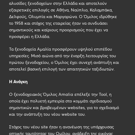
αλυσίδες ξενοδοχείων στην Ελλάδα και αποτελούν
εξαιρετικές επιλογές σε Αθήνα, Ναύπλιο, Καλαμπάκα,
Δελφούς, Ολυμπία και Μαργαρώνα. Ο Όμιλος ιδρύθηκε
το 1958 και στόχος της εταιρείας ήταν να συνδυάσει
σημαντικούς και καίριους προορισμούς που έχει να
προσφέρει η Ελλάδα.
Τα ξενοδοχεία Αμαλία προσφέρουν υψηλού επιπέδου
υπηρεσίες. Μισό αιώνα από την έναρξη λειτουργίας του
πρώτου ξενοδοχείου, ο Όμιλος έχει συνεχή ανάπτυξη και
αποτελεί βασική επιλογή των απαιτητικών ταξιδιωτών.
Η Ανάγκη
O
ξενοδοχειακός Όμιλος
Amalia
επέλεξε την
Tool
, η
οποία έχει πολυετή εμπειρία στο κομμάτι σχεδιασμού
σημαντικών και βραβευμένων
websites
, για το σχεδιασμό
και την ανάπτυξη του νέου
website
του.
Στόχος του νέου
site
ήταν η ανανέωση της υπάρχουσας
οπτικής ταυτότητας του Ομίλου, ανάδειξη της εικόνας